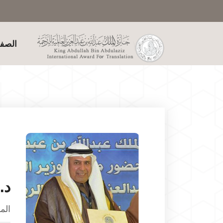
الصفح
د.
الم