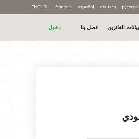
ENGLISH
français
español
deutsch
русский
يانات الفائزين
اتصل بنا
دخول
ودي