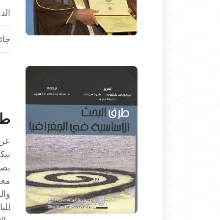
الد
جائ
طر
عن 
نيك
بصو
معر
وال
للب