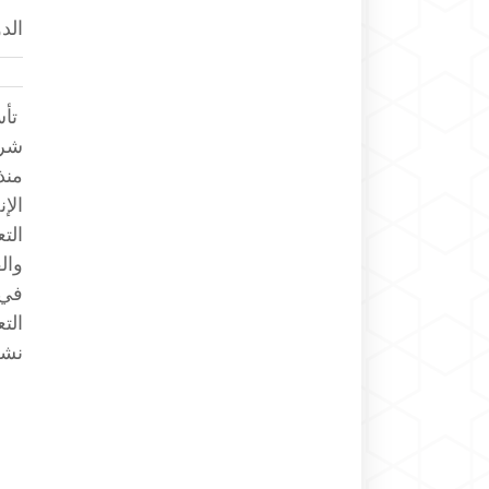
الد
الإ
الت
وال
في 
نشر