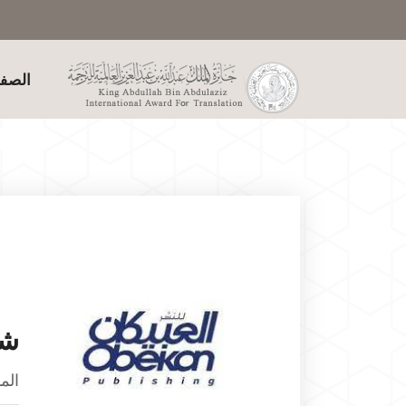
الصفح
شر
الم