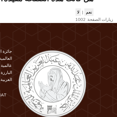
نعم
|
لا
زيارات الصفحة:
1002
جائزة ا
العالمي
عالمية 
البارزة
العربية
IAT