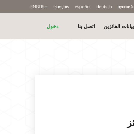
ENGLISH
français
español
deutsch
русский
يانات الفائزين
اتصل بنا
دخول
ز