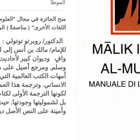
الموطأ
منح الجائزة في مجال "العلوم ا
اللغات الأخرى" ( مناصفةً ) ال
الدكتور/ روبرتو توتولي :
للإمام/ مالك بن أنس إلى ا
وافٍ
وديوان كبير لأحاديث
وسلم, ومرجع أصيل على مر
أمهات الكتب العالمية التي 
الانساني. وترجمة هذا ال
لكونها الترجمة الأولى لكتاب
بل لشموليتها وجودتها, حي
وأمينة على النص الأصل دو