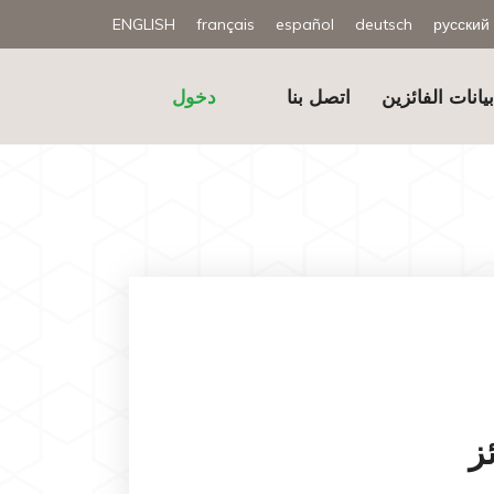
ENGLISH
français
español
deutsch
русский
يانات الفائزين
اتصل بنا
دخول
ز