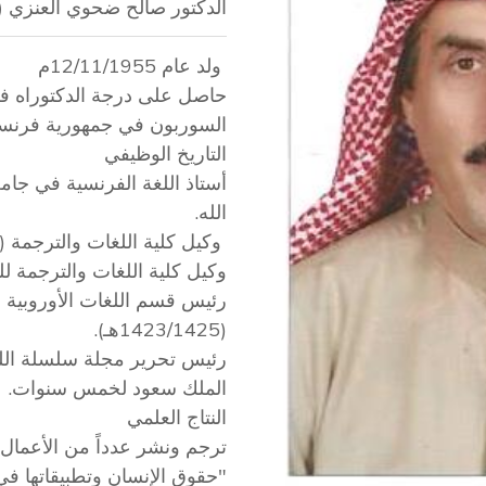
الدكتور صالح ضحوي العنزي (ر
ولد عام 12/11/1955م
حاصل على درجة الدكتوراه في
السوربون في جمهورية فرنسا عام 
التاريخ الوظيفي
أستاذ اللغة الفرنسية في جا
الله.
وكيل كلية اللغات والترجمة (1426/1428هـ).
وكيل كلية اللغات والترجمة للشؤون الإد
رئيس قسم اللغات الأوروبية و
(1423/1425هـ).
رئيس تحرير مجلة سلسلة الل
الملك سعود لخمس سنوات.
النتاج العلمي
ترجم ونشر عدداً من الأعمال و
"حقوق الإنسان وتطبيقاتها في 