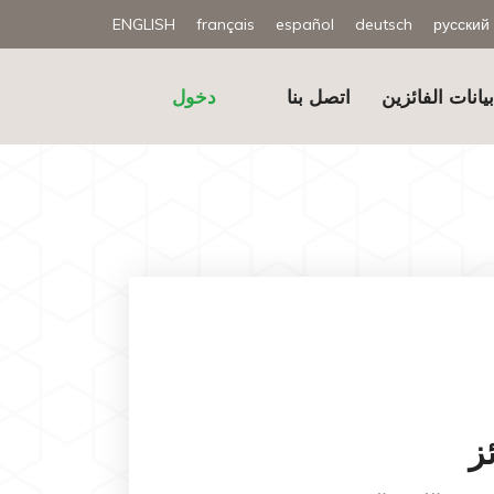
ENGLISH
français
español
deutsch
русский
يانات الفائزين
اتصل بنا
دخول
ز