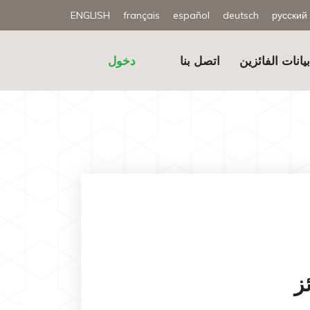
ENGLISH
français
español
deutsch
русский
يانات الفائزين
اتصل بنا
دخول
ز