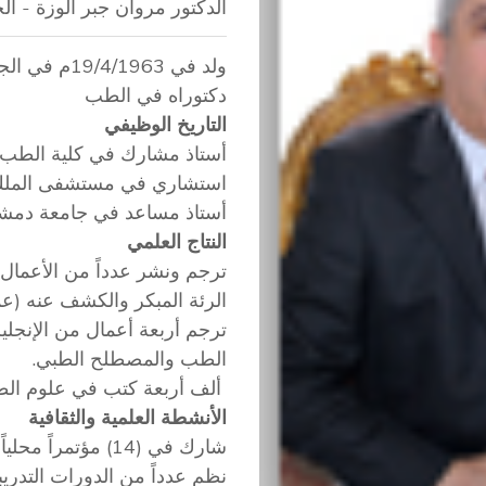
الدكتور مروان جبر الوزة - ال
ولد في 19/4/1963م في الجمهورية العربية السورية
دكتوراه في الطب
التاريخ الوظيفي
أستاذ مشارك في كلية الطب في 
استشاري في مستشفى الملك فهد 
أستاذ مساعد في جامعة دمشق 05
النتاج العلمي
ترجم ونشر عدداً من الأعمال 
الرئة المبكر والكشف عنه (عم
ترجم أربعة أعمال من الإنجليز
الطب والمصطلح الطبي.
ألف أربعة كتب في علوم الطب ب
الأنشطة العلمية والثقافية
شارك في (14) مؤتمراً محلياً ودولياً في مجال العلوم الطب
نظم عدداً من الدورات التدر