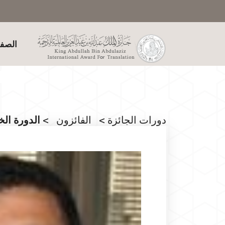
الصفح
دورات الجائزة
>
الفائزون
> الدورة ال