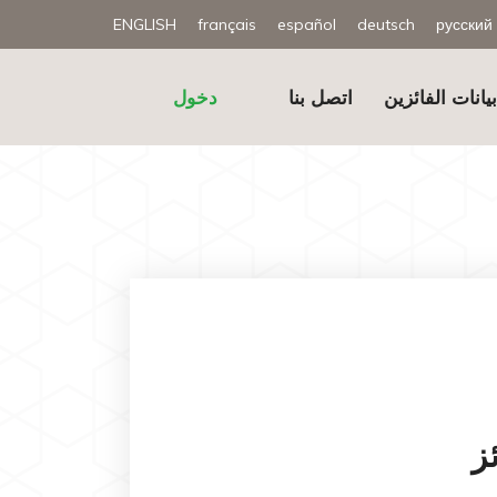
ENGLISH
français
español
deutsch
русский
يانات الفائزين
اتصل بنا
دخول
ز